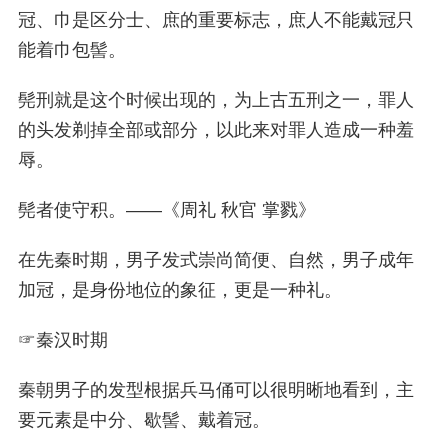
冠、巾是区分士、庶的重要标志，庶人不能戴冠只
能着巾包髻。
髡刑就是这个时候出现的，为上古五刑之一，罪人
的头发剃掉全部或部分，以此来对罪人造成一种羞
辱。
髡者使守积。——《周礼 秋官 掌戮》
在先秦时期，男子发式崇尚简便、自然，男子成年
加冠，是身份地位的象征，更是一种礼。
☞
秦汉时期
秦朝男子的发型根据兵马俑可以很明晰地看到，主
要元素是中分、歇髻、戴着冠。