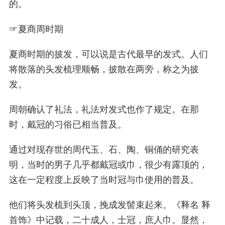
的。
☞
夏商周时期
夏商时期的披发，可以说是古代最早的发式。人们
将散落的头发梳理顺畅，披散在两旁，称之为披
发。
周朝确认了礼法，礼法对发式也作了规定。在那
时，戴冠的习俗已相当普及。
通过对现存世的周代玉、石、陶、铜俑的研究表
明，当时的男子几乎都戴冠或巾，很少有露顶的，
这在一定程度上反映了当时冠与巾使用的普及。
他们将头发梳到头顶，挽成发髻束起来。《释名 释
首饰》中记载，
二十成人，士冠，庶人巾。
显然，