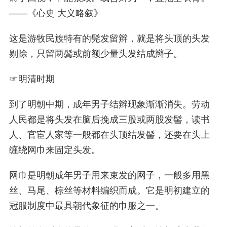
——《心史 大义略叙》
这是游牧民族特有的髡发留辫，就是将头顶的头发
剔除，只留两鬓或前额少量头发结成辫子。
☞
明清时期
到了明朝中期，成年男子结辫现象渐渐消失。劳动
人民都是将头发在脑后挽成三股或两股发髻，读书
人、官宦人家等一般都在头顶结发髻，还要在头上
缠绕网巾来固定头发。
网巾是明朝成年男子用来束发的网子，一般多用黑
丝、马尾、棕丝等材料编织而成。它是明初建立的
冠服制度中最具朝代象征的巾服之一。