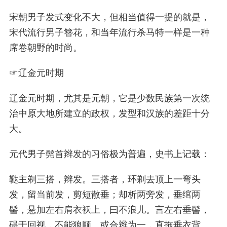
宋朝男子发式变化不大，但相当值得一提的就是，
宋代流行男子簪花，和当年流行杀马特一样是一种
席卷朝野的时尚。
☞
辽金元时期
辽金元时期，尤其是元朝，它是少数民族第一次统
治中原大地所建立的政权，发型和汉族的差距十分
大。
元代男子髡首辫发的习俗极为普遍，史书上记载：
鞑主剃三搭，辫发。三搭者，环剃去顶上一弯头
发，留当前发，剪短散垂；却析两旁发，垂绾两
髻，悬加左右肩衣袄上，曰不浪儿。言左右垂髻，
碍于回视，不能狼顾。或合辫为一，直拖垂衣背。