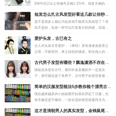
到8号坑已出土有编号文物1.3万件。很多文物的造
型，让人惊叹三星堆人天马行空的想象力：形似机
短发怎么扎古风发型好看这几款让你秒变
器狗的铜神兽，嘴巴像方形喇叭；牛头跪坐青铜人
古装美女
像，头发一飞冲天，剑眉、国字脸、杏仁眼。6月11
是不是很多人都认为短发就不能弄古风发型了？其
日，三星堆出土中分发型人像。6月14日，三星堆发
实不是的，短发一样可以打造复古的风格，实现你
现倒立顶尊人像、背...
的女侠梦。这几款古风发型都适合短发姑娘，想尝
爱护头发，古已有之
试的姑娘看过来哟。有多少人曾披着纱帐，幻想自
己是古代的侠女。有多少人曾对着古装剧中女主的
古人对头发非常爱护，《孝经》里有身体发肤受之
发型梳发。印象中古风发型都是长发，难道短发就
父母，不敢毁伤，孝之始也的描述。割去他人的头
不能走古风路线了吗？其实短发也是可以...
发也是一种刑罚，称为髡，这种刑罚周代已有，到
古代男子发型有哪些？飘逸潇洒不存在，
东汉时是仅次于杀头的重罪。《三国志》中记载曹
唐宋时期最可爱
操曾犯了错，很自责，就把自己的头发割下一绺，
假如说你是在古代，看到长发及腰的不一定是女
意即受了重刑，算是对自己的处罚。古人从孩童开
子，很可能还是个美男子。古代男子的发型发展是
始就要留发，故儿童时期叫总角，意思是...
怎么样的？不像是现在，有着离子烫和莫西干，古
简单的汉服发型梳法5步教你梳个漂亮古典
代男子发型的变化相对来说还是比较单一的。在上
发型
古时期因为缺少礼教的约束，所以相对来说发型也
现在越来越多的小姐姐都开始喜欢穿起了汉服，光
非常随便。毕竟在缺衣少食的状况下，男人又有多
有衣服还是不够的，一款合适的发型就显得尤为重
少发型美观可言呢？因此最早男人的发型也...
要，下面就为大家推荐一款非常古典优雅的发型
这才是清朝男人的真实发型，金钱鼠尾
吧！先把头发分开固定好，然后把右边头发编发，