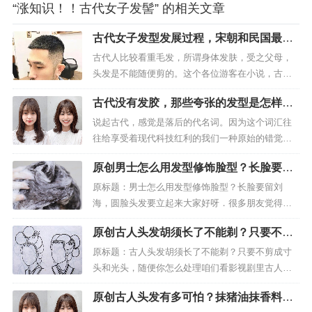
“涨知识！！古代女子发髻” 的相关文章
古代女子发型发展过程，宋朝和民国最好
看
古代人比较看重毛发，所谓身体发肤，受之父母，
头发是不能随便剪的。这个各位游客在小说，古装
剧里都有听到看到过。古代的各种发髻名称众多，
古代没有发胶，那些夸张的发型是怎样固
有木有游客和桃子一样，在看小说的时候，经常能
定的？
看到什么飞天鬓，灵蛇鬓，流苏髻……等，看的时
说起古代，感觉是落后的代名词。因为这个词汇往
候知道是个发型，但到底啥样，还真想象不出来。
往给享受着现代科技红利的我们一种原始的错觉。
古代女子对发型极为看重，对她们来说，...
但是有稍许历史知识的人都知道中国古代文明曾经
原创男士怎么用发型修饰脸型？长脸要留
引领世界潮流，是东方时尚的发源地和潮流的始作
刘海，圆脸头发要立起来
俑者。看到电视广告里诸多美发产品，或许有不少
原标题：男士怎么用发型修饰脸型？长脸要留刘
童鞋跟小糖一样不禁疑惑，在没有发胶的古代，那
海，圆脸头发要立起来大家好呀．很多朋友觉得男
些夸张又唯美的发型又是怎么固定的呢？...
士的发型很简单，随便一弄就行了．但其实男士发
原创古人头发胡须长了不能剃？只要不剪
型也和女人的发型一样一样，可以修饰脸型和气质
成寸头和光头，随便你怎么处理
的．那男士发型的设计与脸型怎么搭配？有这几种
原标题：古人头发胡须长了不能剃？只要不剪成寸
方案，一是椭圆脸适合寸头和头顶蓬松的短发，利
头和光头，随便你怎么处理咱们看影视剧里古人们
落又帅气．二是长脸，菱形脸适合有刘海的...
都是长发飘飘，宽袍大袖，施施然好似神仙中人。
原创古人头发有多可怕？抹猪油抹香料都
不过飘逸归飘逸，一把长发要打理起来着实麻烦，
能忍，看到最后这个忍不住想吐