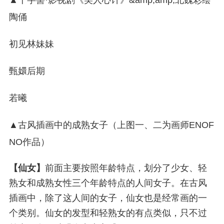
▲十字髻·影视剧《美人心计》&amp;amp;北魏彩绘
陶俑
初见林妹妹
甄嬛后期
若曦
▲古风插画中的成熟女子（上图一、二为画师ENOF
NO作品）
【仙女】
前面主要按照年龄特点，划分了少女、轻
熟女和成熟女性三个年龄特点的人间女子。在古风
插画中，除了这人间的女子，仙女也是经常画的一
个类别。仙女的发型和轻熟女的有点类似，只不过