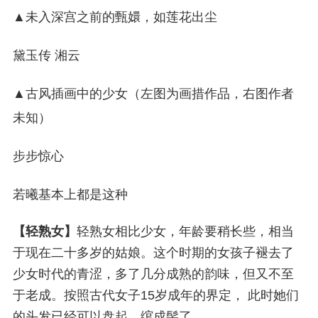
▲未入深宫之前的甄嬛，如莲花出尘
黛玉传 湘云
▲古风插画中的少女（左图为画措作品，右图作者
未知）
步步惊心
若曦基本上都是这种
【轻熟女】
轻熟女相比少女，年龄要稍长些，相当
于现在二十多岁的姑娘。这个时期的女孩子褪去了
少女时代的青涩，多了几分成熟的韵味，但又不至
于老成。按照古代女子15岁成年的界定， 此时她们
的头发已经可以盘起，绾成髻了。