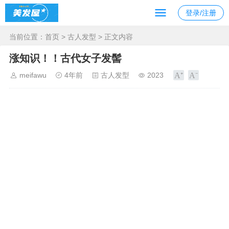
登录/注册
当前位置：
首页
>
古人发型
> 正文内容
涨知识！！古代女子发髻
meifawu
4年前
古人发型
2023