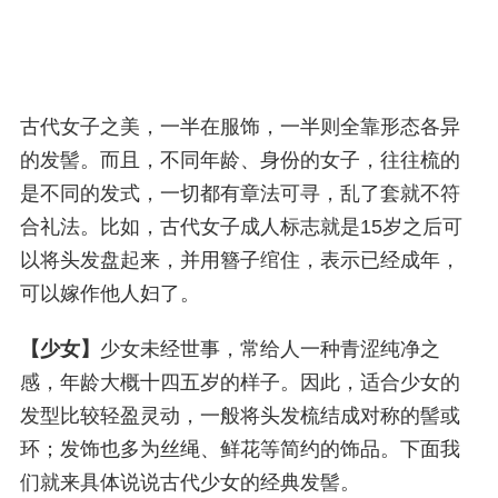
古代女子之美，一半在服饰，一半则全靠形态各异
的发髻。而且，不同年龄、身份的女子，往往梳的
是不同的发式，一切都有章法可寻，乱了套就不符
合礼法。比如，古代女子成人标志就是15岁之后可
以将头发盘起来，并用簪子绾住，表示已经成年，
可以嫁作他人妇了。
【少女】
少女未经世事，常给人一种青涩纯净之
感，年龄大概十四五岁的样子。因此，适合少女的
发型比较轻盈灵动，一般将头发梳结成对称的髻或
环；发饰也多为丝绳、鲜花等简约的饰品。下面我
们就来具体说说古代少女的经典发髻。