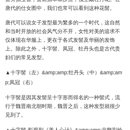
唐代的仕女图中，我们也常可以看到这种花髻。
唐代可以说女子发型最为繁多的一个时代，这自然
和当时开放的社会风气分不开，女性对美的追求不
仅体现在华服上，更在于各式发髻及华丽的发饰
上。除此之外，十字髻、凤冠、牡丹头也是古代贵
妇们的常见发型。
▲十字髻（左）&amp;amp;牡丹头（中）&amp;am
p;凤冠（右）
十字髻是因其发髻呈十字形而得名的一种髻式，流
行于魏晋南北朝时期，魏晋之后，这种发型就很少
见到了。