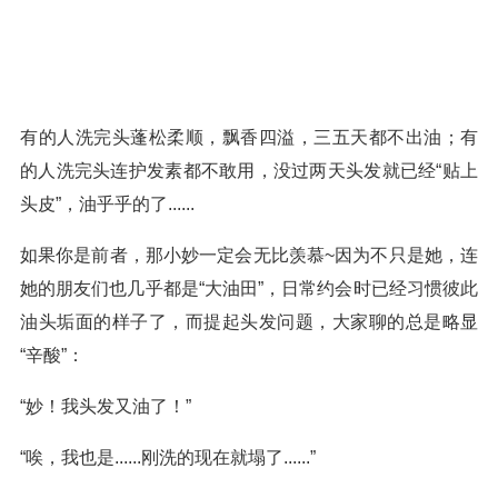
有的人洗完头蓬松柔顺，飘香四溢，三五天都不出油；有
的人洗完头连护发素都不敢用，没过两天头发就已经“贴上
头皮”，油乎乎的了......
如果你是前者，那小妙一定会无比羡慕~因为不只是她，连
她的朋友们也几乎都是“大油田”，日常约会时已经习惯彼此
油头垢面的样子了，而提起头发问题，大家聊的总是略显
“辛酸”：
“妙！我头发又油了！”
“唉，我也是......刚洗的现在就塌了......”