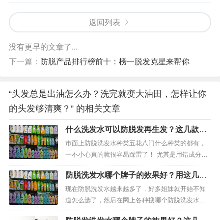
返回列表
没有更早的文章了...
下一篇：
防脱产品排行榜前十：榜一脱发克星来帮你
“头发总是出油怎么办？洗完就变大油田，怎样让你
的头发够清爽？” 的相关文章
什么洗发水可以防脱发再生发？这几款平
价有效！
市面上防脱洗发水种类五花八门什么种类的都有，
一不小心真的就很容易踩雷了！ 尤其是用错成分也
真的会烂头！ 所以大家在选防脱洗发水的时候真的
防脱洗发水哪个牌子的效果好？用这几款
要好好做功课，挑不到适合自己的洗发水只会越洗
防脱生发很轻松！
越秃，越洗掉头发越多！ 为了让姐妹们在选洗发水
现在防脱洗发水越来越多了，好多姐妹就开始不知
上能少踩...
道怎么选了，然后在网上各种搜哪个防脱洗发水
好，结果买到家全部踩雷！ 作为一个踩过雷的我来