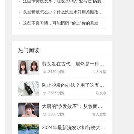
法国卡诗洗发水，洗发水中的“爱马仕”防脱、蓬松、滋养统统不在话下
头发稀疏怎么办？什么洗发水好用柔顺改善毛躁
这些不良习惯，可能悄悄 “偷走”你的秀发
热门阅读
剪头发在古代，居然是一种酷刑？！
2430 浏览
古人发型
防止脱发的办法？用了这五款洗发水脱发走远了！
2386 浏览
洗发水
大唐的“妆发效应”：从妆面发型看唐朝国运盛衰
2280 浏览
古人发型
2024年最新洗发水排行榜大油头？稻草头？头屑多？头发塌？7款控油蓬松—顺滑留香—去屑滋养洗发水合集