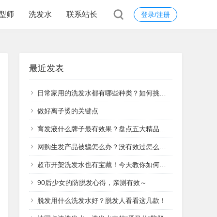
型师
洗发水
联系站长
登录/注册
最近发表
日常家用的洗发水都有哪些种类？如何挑选正确的洗发水？
做好离子烫的关键点
育发液什么牌子最有效果？盘点五大精品品牌
网购生发产品被骗怎么办？没有效过怎么办？能退回损失？
超市开架洗发水也有宝藏！今天教你如何在开架货中寻宝
90后少女的防脱发心得，亲测有效～
脱发用什么洗发水好？脱发人看看这几款！