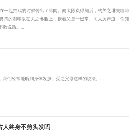
之琳在一起拍戏的时候传出了绯闻。向太陈岚得知后，约关之琳去咖啡
腾腾的咖啡泼在关之琳脸上，接着又是一巴掌。向太厉声道：你知
敢说话。...
我们经常能听到身体发肤，受之父母这样的说法。...
古人终身不剪头发吗