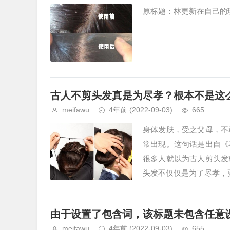
原标题：林更新在自己的理
古人不剪头发真是为尽孝？根本不是这
meifawu
4年前
(2022-09-03)
665
身体发肤，受之父母，不
常出现。这句话是出自《
很多人就以为古人剪头发
头发不仅仅是为了尽孝，更
由于设置了包含词，该标题未包含任意
meifawu
4年前
(2022-09-03)
655