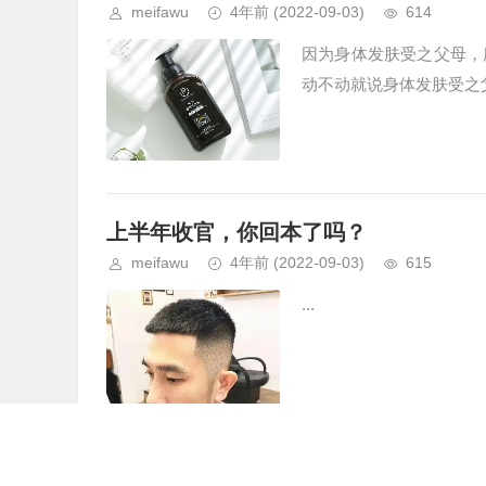
meifawu
4年前
(2022-09-03)
614
因为身体发肤受之父母，
动不动就说身体发肤受之
上半年收官，你回本了吗？
meifawu
4年前
(2022-09-03)
615
...
古人都会留多长的头发吗？他们又是怎