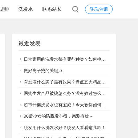
型师
洗发水
联系站长
登录/注册
最近发表
日常家用的洗发水都有哪些种类？如何挑选正确的洗发水？
做好离子烫的关键点
育发液什么牌子最有效果？盘点五大精品品牌
网购生发产品被骗怎么办？没有效过怎么办？能退回损失？
超市开架洗发水也有宝藏！今天教你如何在开架货中寻宝
90后少女的防脱发心得，亲测有效～
脱发用什么洗发水好？脱发人看看这几款！