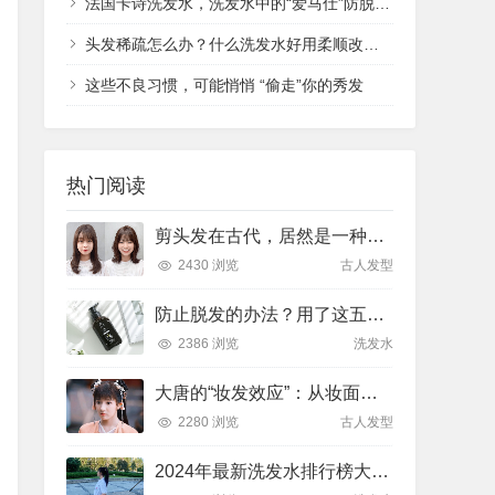
法国卡诗洗发水，洗发水中的“爱马仕”防脱、蓬松、滋养统统不在话下
头发稀疏怎么办？什么洗发水好用柔顺改善毛躁
这些不良习惯，可能悄悄 “偷走”你的秀发
热门阅读
剪头发在古代，居然是一种酷刑？！
2430 浏览
古人发型
防止脱发的办法？用了这五款洗发水脱发走远了！
2386 浏览
洗发水
大唐的“妆发效应”：从妆面发型看唐朝国运盛衰
2280 浏览
古人发型
2024年最新洗发水排行榜大油头？稻草头？头屑多？头发塌？7款控油蓬松—顺滑留香—去屑滋养洗发水合集