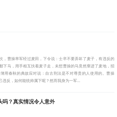
次，曹操率军经过麦田，下令说：士卒不要弄坏了麦子，有违反的
都下马，用手相互扶着麦子走，未想曹操的马竟然窜进了麦地，招
主簿用春秋的典故应对说：自古刑法是不对尊贵的人使用的。曹操
违反，如何能统帅属下呢？然而我身为一军...
头吗？真实情况令人意外